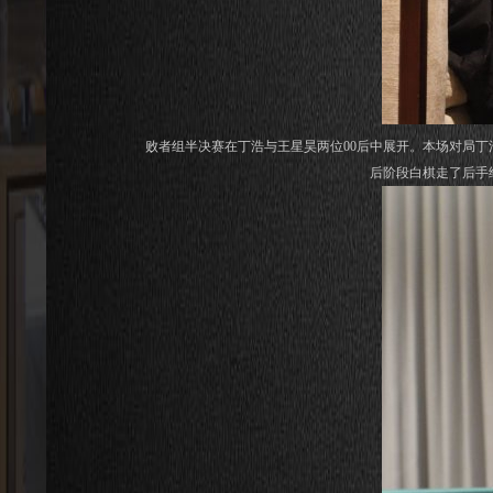
败者组半决赛在丁浩与王星昊两位00后中展开。本场对局丁浩
后阶段白棋走了后手