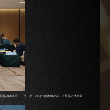
王星昊淘汰双冠王丁浩。明日将进行败者组决赛，王星昊对战芈昱